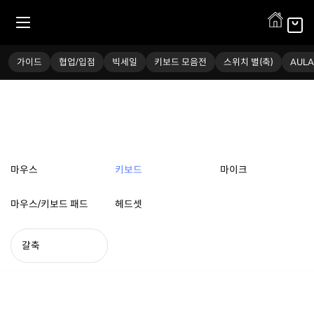
Logitech
가이드
협업/입점
빅세일
키보드 모음전
스위치 별(축)
AULA
마우스
키보드
마이크
마우스/키보드 패드
헤드셋
갈축