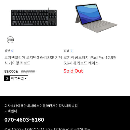
리뷰
0
리뷰
2
로지텍코리아 로지텍G G413SE 기계
로지텍 콤보터치 iPad Pro 12.9형
식 게이밍 키보드
5,6세대 키보드 케이스
Sold Out
89,000원
89,000원
회사소개
이용안내
서비스이용약관
개인정보처리방침
고객센터
070-4603-6160
평일 10:00 ~ 17:00
점심 11:30 ~ 13:30
주말 및 공휴일 휴무