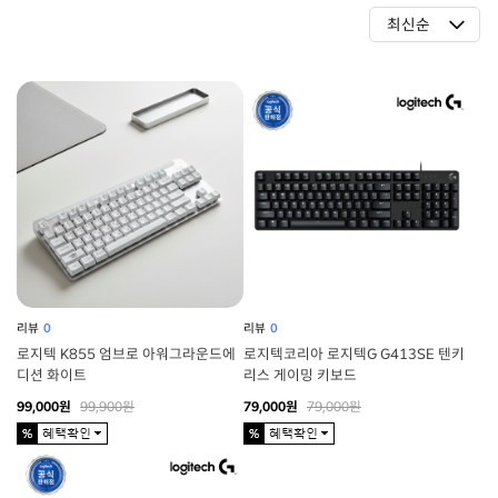
리뷰
0
리뷰
0
로지텍 K855 엄브로 아워그라운드에
로지텍코리아 로지텍G G413SE 텐키
디션 화이트
리스 게이밍 키보드
99,000원
99,900원
79,000원
79,000원